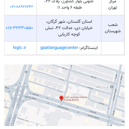
مرکز
جنوبی بلوار کشاورز، پلاک ۲۲،
021-88927642
تهران
طبقه ۶ واحد ۱۱
استان گلستان، شهر گرگان،
شعب
خیابان دی، عدالت 42، نبش
017-32330550
شهرستان
کوچه کاریابی
اینستاگرام:
gaatlanguagecenter
higlc.ir