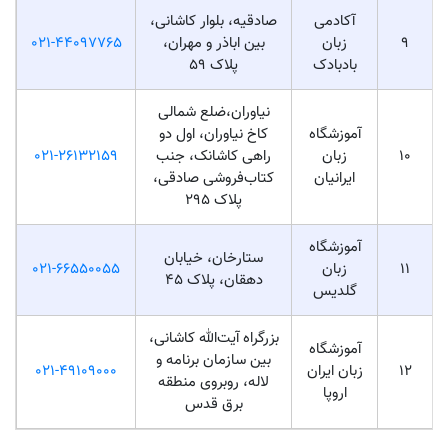
آکادمی
صادقیه، بلوار کاشانی،
9
زبان
بین اباذر و مهران،
021-44097765
بادبادک
پلاک 59
نیاوران،ضلع شمالی
آموزشگاه
کاخ نیاوران، اول دو
10
زبان
راهی کاشانک، جنب
021-26132159
ایرانیان
کتاب‌فروشی صادقی،
پلاک ۲۹۵
آموزشگاه
ستارخان، خیابان
11
زبان
021-66550055
دهقان، پلاک ۴۵
گلدیس
بزرگراه آیت‌الله کاشانی،
آموزشگاه
بین سازمان برنامه و
12
زبان ایران
021-49109000
لاله، روبروی منطقه
اروپا
برق قدس