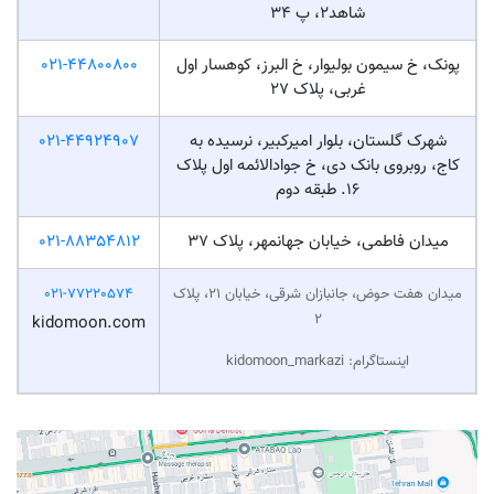
شاهد۲، پ ۳۴
پونک، خ سیمون بولیوار، خ البرز، کوهسار اول
021-44800800
غربی، پلاک 27
شهرک گلستان، بلوار امیرکبیر، نرسیده به
021-44924907
کاج، روبروی بانک دی، خ جوادالائمه اول پلاک
۱۶. طبقه دوم
میدان فاطمی، خیابان جهانمهر، پلاک 37
021-88354812
میدان هفت حوض، جانبازان شرقی، خیابان ۲۱، پلاک
021-77220574
۲
kidomoon.com
اینستاگرام: kidomoon_markazi