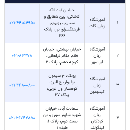
خیابان آیت الله
کاشانی، بین شقایق و
آموزشگاه
1
ستاری، روبروی
021-44154950
زبان گات
فرهنگسرای نور، پلاک
466
آموزشگاه
خیابان بهشتی، خیابان
2
زبان
قائم مقام فراهانی،
021-84378
ایرانمهر
کوچه دهم، پلاک 2
پونک، خ سیمون
آموزشگاه
بولیوار، خ البرز،
3
زبان
021-44800800
کوهسار اول غربی،
کیدومون
پلاک 27
آموزشگاه
سعادت آباد، خیابان
زبان
شهید شاپور سوری، بن
021-26742850
4
کودکان
بست دوم، پلاک 1،
لینگولند
طبقه 1