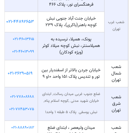
فرهنگسرای نور، پلاک 466
خیابان جنت آباد جنوبی نبش
021-44892653
شعب غرب
کوچه باهنر(باکری)، پلاک 239
تهران
پونک، همیلا، نرسیده به
021-46013615
همیلاسنتر، نبش کوچه میلاد کوثر
021-46013099
(ویژه کودکان)
شعب
خیابان جردن بالاتر از اسفندیار بین
شمال
021-26290519
تور و تندیس پلاک 151 واحد 10و 9
تهران
ضلع جنوب غربی میدان رسالت, ابتدای
شعب
021-77808688
خیابان شهید مدنی ,کوچه اسلام پناه,
شرق
021-77453075
تهران
نبش یوسفی پلاک 5 طبقه 1 واحد1
شعب
میدان ولیعصر ، ابتدای ضلع
021-88890182