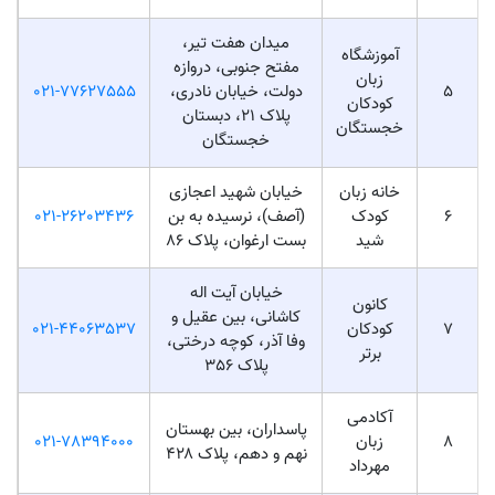
میدان هفت تیر،
آموزشگاه
مفتح جنوبی، دروازه
زبان
5
دولت، خیابان نادری،
021-77627555
کودکان
پلاک ۲۱، دبستان
خجستگان
خجستگان
خانه زبان
خیابان شهید اعجازی
6
کودک
(آصف)، نرسیده به بن
021-26203436
شید
بست ارغوان، پلاک 86
خیابان آیت اله
کانون
کاشانی، بین عقیل و
7
کودکان
021-44063537
وفا آذر، کوچه درختی،
برتر
پلاک 356
آکادمی
پاسداران، بین بهستان
8
زبان
021-78394000
نهم و دهم، پلاک ۴۲۸
مهرداد