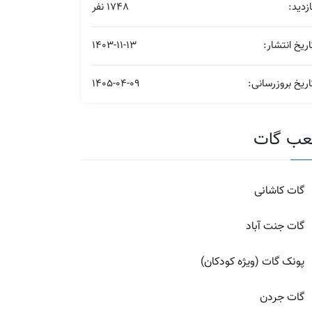
ازدید:
1748 نفر
اریخ انتشار:
1403-11-13
اریخ بروزرسانی:
1405-04-09
ب گات
گات کاشانی
گات جنت آباد
پونک گات (ویژه کودکان)
گات جردن