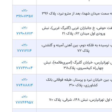
021-
 سمت میدان شهدا، بعد از مترو نبرد، پلاک ۳۹۶
36607357
ت حوض، خ جانبازان غربی (گلبرگ غربی)، نبش
021-
ورودی اول میدان 62، پلاک 21
77908713
، نرسیده به فلکه دوم، بین آهنی آمینه و گلشنی،
021-
پلاک ۷۲
77712114
 تهرانپارس، خیابان گلبرگ (امیری‌طائمه)، نبش
021-
چهارراه کیخسروی، پلاک38
77742004
، بين خيابان نبرد و پرستار، طبقه فوقانی بانک
021-
كشاورزی، پلاک ٣١٠
77488814
021-
ل تهرانپارس، نبش 148، شرقی، پلاک 70
77744957