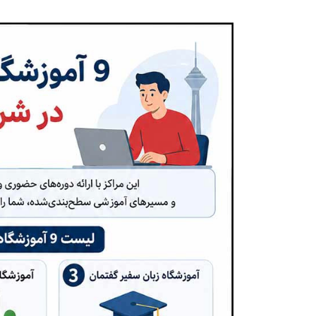
6. آکادمی آی زبان (هروی)
7. آموزشگاه زبان ELA (تهرانپارس)
8. آموزشگاه و موسسه زبان های خارجی ایران-استرالیا (رسالت)
9. آموزشگاه زبان ملل (پیروزی، خاوران)