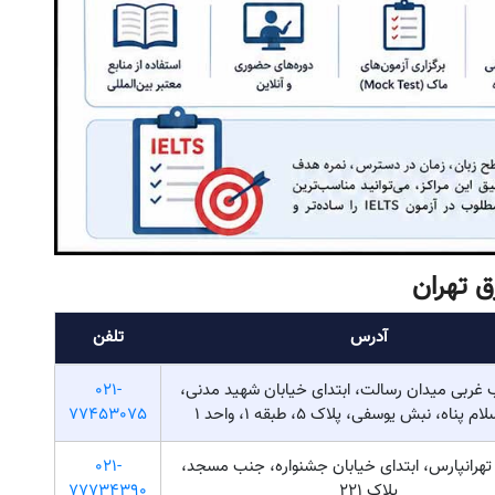
آدرس
تلفن
غربی میدان رسالت، ابتدای خیابان شهید مدنی،
021-
پناه، نبش یوسفی، پلاک 5، طبقه 1، واحد 1
77453075
تهرانپارس، ابتدای خیابان جشنواره، جنب مسجد،
021-
پلاک ۲۲۱
77734390