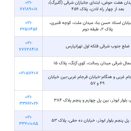
دان هفت حوض، ابتدای جانبازان شرقی (گلبرگ)،
021-
بعد از چهار راه لادن، پلاک ۴۵۹
77189018
ابان استاد حسن بنا، میدان ملت، کوچه قنبری،
021-
پلاک ۲، طبقه دوم
22511456
021-
ضلع جنوب شرقی فلکه اول تهرانپارس
77728418
ال شرقی میدان رسالت، کوی آژنگ، پلاک 15
021-57207
ام غربی و هنگام-خیابان فرجام غربی-بین خیابان
49 و 57
021-
 بلوار ابوذر، بین پل چهارم و پنجم پلاک 384
33662026
021-
پل پنجم بلوار ابوذر، خیابان ده حقی، پلاک 53
33201085