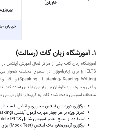
خاوران)
پیروزی، 
خیابان خا
1. آموزشگاه زبان گات (رسالت)
آموزشگاه زبان گات یکی از مراکز فعال آموزش آیلتس در ته
IELTS را برای زبان‌آموزان در سطوح مختلف هموار 
(Reading، Writing
واقعی و نمره موردنظرشان برای آزمون آیلتس آماده کند. ت
منعطف آموزشی باعث شده گات به گزینه‌ای قابل بررسی بر
برگزاری دوره‌های آیلتس حضوری و آنلاین با ساختار
تمرکز ویژه بر هر چهار مهارت آزمون آیلتس (Listening، Reading، Writing، Speaking) از سطح پایه تا پیشرفته
استفاده از منابع معتبر آموزشی شامل Cambridge IELTS، Complete IELTS و منابع تخصصی واژگان و گرامر
برگزاری آزمون‌های ماک آیلتس (Mock Test) برای ارزیابی دقیق سطح و آمادگی آزمون