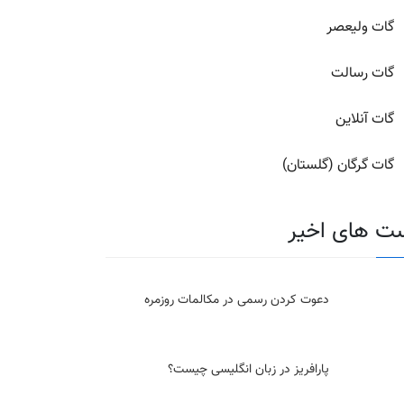
گات ولیعصر
گات رسالت
گات آنلاین
گات گرگان (گلستان)
ت های اخیر
دعوت کردن رسمی در مکالمات روزمره
پارافریز در زبان انگلیسی چیست؟