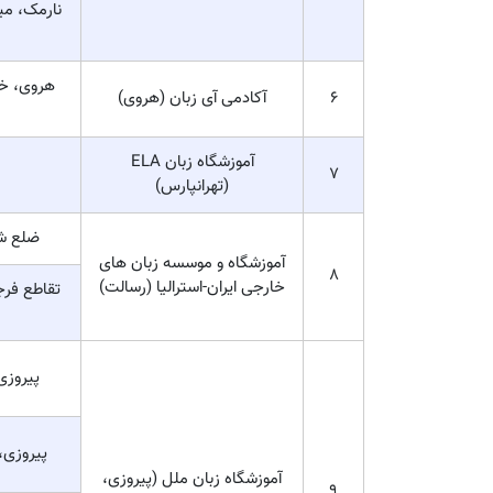
نارمک، می
هروی، خی
6
آکادمی آی زبان (هروی)
آموزشگاه زبان ELA
7
(تهرانپارس)
ضلع شم
آموزشگاه و موسسه زبان های
8
خارجی ایران-استرالیا (رسالت)
تقاطع فرج
پیروزی،
پیروزی، 
آموزشگاه زبان ملل (پیروزی،
9