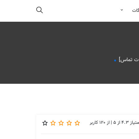
گات
متیاز
4.3
از
5
| از
120
کاربر