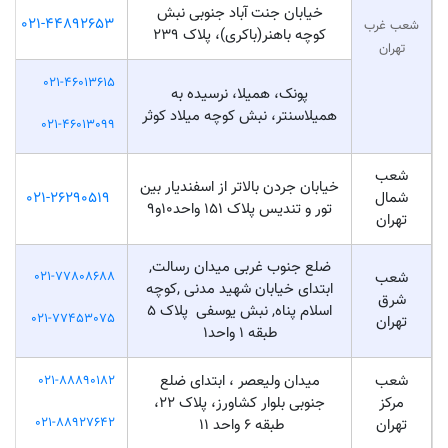
خیابان جنت آباد جنوبی نبش
021-44892653
شعب غرب
کوچه باهنر(باکری)، پلاک 239
تهران
021-46013615
پونک، همیلا، نرسیده به
همیلاسنتر، نبش کوچه میلاد کوثر
021-46013099
شعب
خیابان جردن بالاتر از اسفندیار بین
شمال
021-26290519
تور و تندیس پلاک 151 واحد10و9
تهران
ضلع جنوب غربی میدان رسالت,
شعب
021-77808688
ابتدای خیابان شهید مدنی ,کوچه
شرق
اسلام پناه, نبش یوسفی پلاک 5
021-77453075
تهران
طبقه 1 واحد1
شعب
میدان ولیعصر ، ابتدای ضلع
021-88890182
مرکز
جنوبی بلوار کشاورز، پلاک ۲۲،
021-88927642
تهران
طبقه ۶ واحد ۱۱