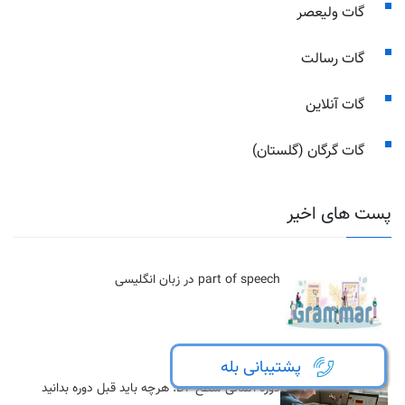
کد امنیتی
امتیاز
4.5
از
5
| از
202
کاربر
بازدید:
2733 نفر
پشتیبانی بله
تاریخ انتشار:
1402-11-09