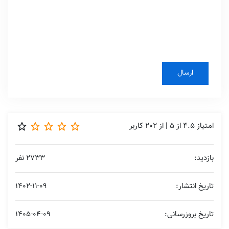
نازنین زهرا
آیا زبان دانمارکی همان نروژی است؟
پشتیبانی گات
سلام، زبان های حوزه اسکاندیناوی شباهت های زیادی
به هم دارند، اما یکسان نیستند و زبان نروژی و
دانمارکی نیز در برخی از نقاط تفاوت های مختلفی
دارند.
فاطمه حسنی
یه کتاب آموزش گرامر دانمارکی خوب معرفی می کنید لطفا؟
پشتیبانی گات
سلام، کتاب Danish an Essential Grammar می
تواند گزینه مناسبی برای شما عزیزان باشد.