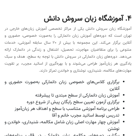
آدرس
شماره تماس
بالاتر از میدان ولیعصر، بعد از تقاطع زرتشت، کوچه
021-88854048
نوربخش، پلاک ۲۷
ircambridge.com
اینستاگرام: ircambridge
4. آموزشگاه زبان سروش دانش
آموزشگاه زبان سروش دانش یکی از مراکز تخصصی آموزش زبان‌های خارجی در