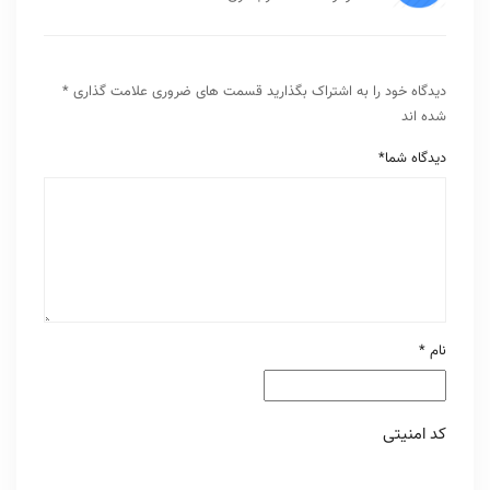
مهاجرت، تحصیل یا اشتغال در دانمارک هستید، پیشنهاد می‌شود پیش از ثبت‌نام،
خدمات، منابع آموزشی، شیوه برگزاری کلاس‌ها و هزینه دوره‌ها را با دقت بررسی
کرده و پس از شرکت در جلسه مشاوره یا تعیین سطح، آموزشگاهی را انتخاب کنید
که بیشترین تناسب را با اهداف و نیازهای آموزشی شما داشته باشد.
نظرات کاربران ( 2733 بازدید کننده )
نازنین زهرا
برای ادامه تحصیل تو دانمارک باید دانمارکی بلد باشیم؟
پشتیبانی گات
سلام، از آنجایی که دانمارکی زبان رسمی این کشور به
حساب می آید بدون شک برای احصیل نیاز است که
این زبان را آموزش ببینید.