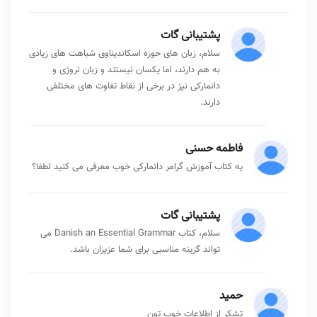
خیابان امیرآباد
021-88027187
اینستاگرام: parsiana.language.center
parsianaco.ir
در مجموع، انتخاب بهترین آموزشگاه زبان دانمارکی در تهران به عواملی مانند هدف
شما از یادگیری زبان، نوع کلاس موردنظر (خصوصی، گروهی یا آنلاین)، بودجه،
موقعیت مکانی و سطح خدمات آموزشی بستگی دارد. آموزشگاه‌های معرفی‌شده
هرکدام با بهره‌گیری از اساتید مجرب، دوره‌های متنوع و امکانات آموزشی متفاوت،
شرایط مناسبی را برای یادگیری این زبان فراهم کرده‌اند. اگر به دنبال آمادگی برای