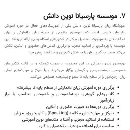
ارائه مدرک مورد تأیید آموزش و پرورش در پایان دوره
کنترل مستمر کیفیت آموزش توسط سوپروایزرهای آموزشی
مسیر یادگیری مرحله‌به‌مرحله از ثبت‌نام تا پایان دوره
دوره‌های مکالمه تخصصی با تمرکز بر موقعیت‌های واقعی زندگی و
کار
آدرس
شماره تماس
شهرک گلستان، بلوار علیمرادی (کوهک)،
021-37651
نسیم هشتم، برج ملل
شهرک غرب، بلوار دادمان، رو به روی پمپ
021-88095020
بنزین، پلاک 99
چیتگر، بلوار علیمرادی (کوهک)، نبش طلوع
021-46050052
سوم، پلاک 51
پیروزی، بلوار ابوذر، بین پل چهارم و پنجم
021-33662026
پلاک 384