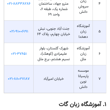
زبان
4
مترو جهاد، ساختمان
021-88338286
سروش
شماره یک، طبقه ۶،
دانش
واحد ۶۹
آموزشگاه
جنت آباد جنوبی، نبش
5
زبان
021-91006191
خیابان چهارم، پلاک 64​
دهخدا
آموزشگاه
شهرک گلستان، بلوار
6
زبان
علیمرادی (کوهک)،
021-37651
ملل
نسیم هشتم، برج ملل
موسسه
پارسیانا
7
خیابان امیرآباد
021-88027187
نوین
دانش
1. آموزشگاه زبان گات