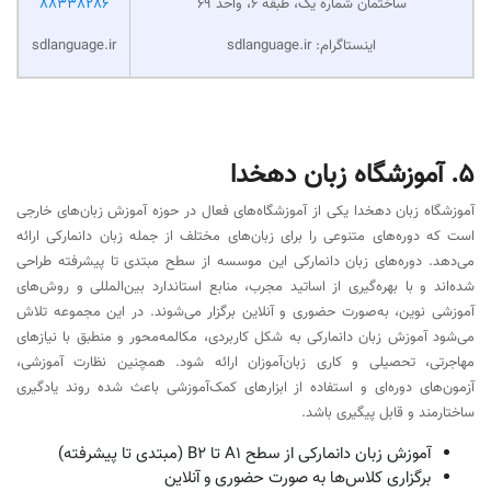
امکان برگزاری کلاس در منزل، محل کار یا آموزشگاه
اعزام استاد به تمامی مناطق تهران
اعزام مدرس خانم برای آموزش بانوان و کودکان
برگزاری کلاس‌های ویژه افراد شاغل در روزهای پنجشنبه و جمعه
امکان حضور یک همراه در کلاس بدون دریافت هزینه اضافی
استفاده از جدیدترین متدها و منابع آموزشی بین‌المللی
امکان پرداخت شهریه به‌صورت اقساطی
تعویض استاد در صورت عدم رضایت زبان‌آموز
برگزاری دوره‌های اختصاصی برای پزشکان، مهندسان، مدیران و
کارکنان سازمان‌ها
امکان عقد قرارداد آموزشی با شرکت‌ها و سازمان‌ها
آدرس
شماره تماس
خیابان ولیعصر، نبش خیابان فاطمی، روبروی مترو جهاد،
021-
ساختمان شماره یک، طبقه ۶، واحد ۶۹
88338286
اینستاگرام: sdlanguage.ir
sdlanguage.ir