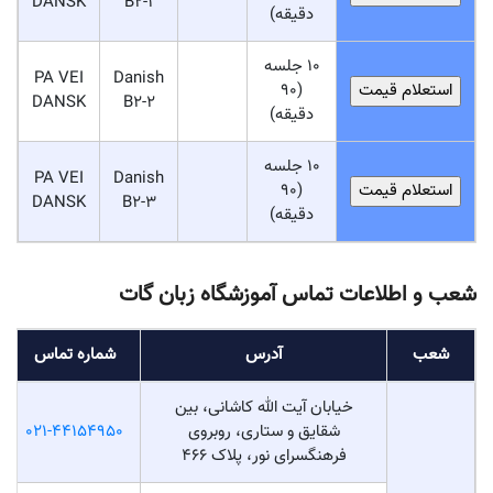
DANSK
B2-1
دقیقه)
10 جلسه
PA VEI
Danish
(90
DANSK
B2-2
دقیقه)
10 جلسه
PA VEI
Danish
(90
DANSK
B2-3
دقیقه)
شعب و اطلاعات تماس آموزشگاه زبان گات
شعب
آدرس
شماره تماس
خیابان آیت الله کاشانی، بین
شقایق و ستاری، روبروی
021-44154950
فرهنگسرای نور، پلاک 466