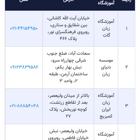
آموزشگاه
خیابان آیت الله کاشانی،
آموزشگاه
بین شقایق و ستاری،
1
زبان
021-44154950
روبروی فرهنگسرای نور،
گات
پلاک 466
سعادت آباد، ضلع جنوب
موسسه
شرقی چهارراه سرو،
2
دنیای
نبش بهار یکم،
09123839586
زبان
ساختمان آرمن، طبقه
۲، واحد ۳
آموزشگاه
بالاتر از میدان ولیعصر،
زبان
بعد از تقاطع زرتشت،
021-88854048
3
ایران
کوچه نوربخش، پلاک
کمبریج
۲۷
خیابان ولیعصر، نبش
آموزشگاه
خیابان فاطمی، روبروی