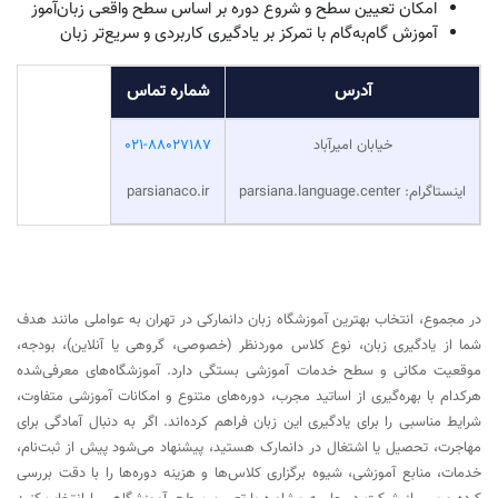
شهرک راه آهن، بلوار هاشم زاده، بلوار سبزوار
021-44755700
(اقاقیا)، پلاک 70
خیابان خاوران، ایستگاه پمپ بنزین، خیابان سابوته،
021-33435712
خیابان کاشی، پلاک 285
melalinstitute.com
اینستاگرام: melalacademy
7. موسسه پارسیانا نوین دانش
آموزشگاه زبان پارسیانا نوین دانش یکی از آموزشگاه‌های فعال در حوزه آموزش