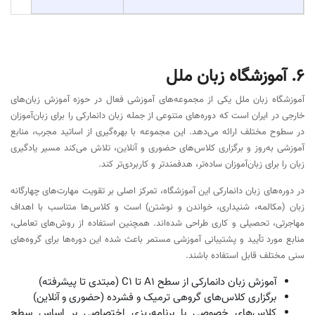
آموزش زبان دانمارکی از سطح A1 تا B2 (مبتدی تا پیشرفته)
برگزاری کلاس‌ها به صورت حضوری و آنلاین
دوره‌های خصوصی و نیمه‌خصوصی (۳ تا ۴ نفره)
کلاس‌های مکالمه‌محور با تمرکز بر Speaking و کاربرد روزمره زبان
برگزاری آزمون‌های پایان ترم (کتبی و شفاهی)
کلاس‌های آمادگی آزمون‌های بین‌المللی زبان دانمارکی
استفاده از منابع آموزشی معتبر مانند På vej til dansk و
Midtvejs til dansk
بهره‌گیری از ابزارهای آموزشی دیجیتال (فیلم، موسیقی، سریال و
اپلیکیشن‌های آموزشی)
نظارت آموزشی توسط سوپروایزر و ارزیابی مستمر پیشرفت
زبان‌آموزان
ارائه مشاوره و تعیین سطح رایگان قبل از شروع دوره
برگزاری کلاس‌های فشرده، نیمه‌فشرده و ترمیک
صدور مدرک معتبر و قابل ترجمه پایان دوره
امکان شرکت در کلاس‌های آنلاین با بستر تعاملی صوتی و تصویری
آدرس
شماره تماس
جنت آباد جنوبی، نبش خیابان چهارم، پلاک 64​
021-91006191