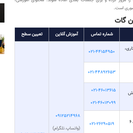
ه را مرور کرده و برای جلسات بعدی آماده شوند. محتوای آموزشی،
حضوری است.
ن گات
شماره تماس
آموزش آنلاین
تعیین سطح
اری،
021-44154950
021-44892653
021-46013615
بش
021-46013099
09125214968
 و
021-26290519
(واتساپ.تلگرام)