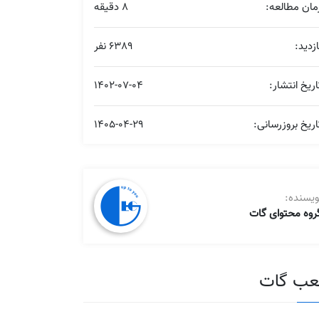
مان مطالعه:
8 دقیقه
ازدید:
6389 نفر
اریخ انتشار:
1402-07-04
اریخ بروزرسانی:
1405-04-29
ویسنده:
روه محتوای گات
ب گات