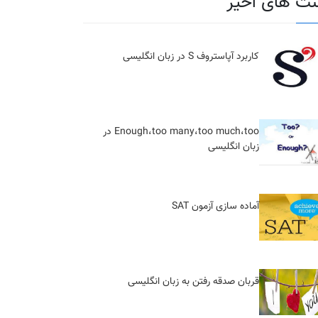
ت های اخیر
کاربرد آپاستروف S در زبان انگلیسی
Enough،too many،too much،too در
زبان انگلیسی
آماده سازی آزمون SAT
قربان صدقه رفتن به زبان انگلیسی