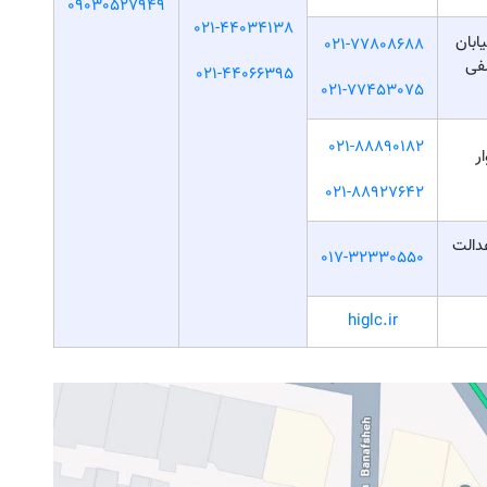
09030527949
021-44034138
ابان
021-77808688
سفی
021-44066395
021-77453075
021-88890182
ر
021-88927642
دالت
017-32330550
higlc.ir