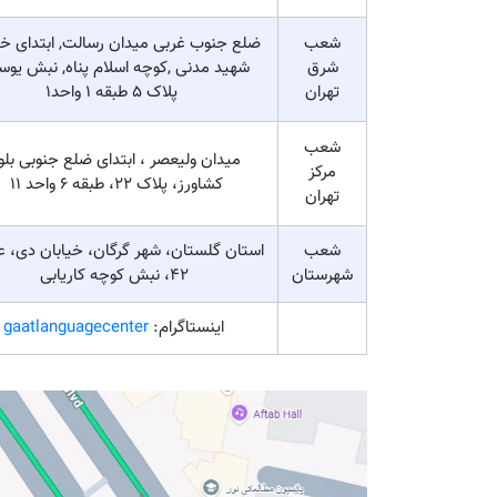
شعب
ضلع جنوب غربی میدان رسالت, ابتدای خی
شرق
شهید مدنی ,کوچه اسلام پناه, نبش یو
تهران
پلاک 5 طبقه 1 واحد1
شعب
میدان ولیعصر ، ابتدای ضلع جنوبی بلوا
مرکز
کشاورز، پلاک ۲۲، طبقه ۶ واحد ۱۱
تهران
شعب
استان گلستان، شهر گرگان، خیابان دی، ع
شهرستان
42، نبش کوچه کاریابی
اینستاگرام:
gaatlanguagecenter