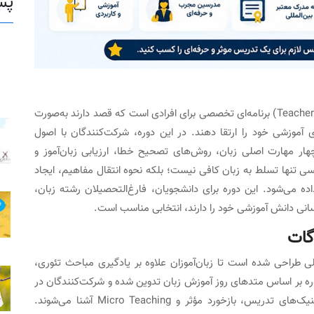
پس
دوره TTC یا دوره تربیت مدرس زبان (Teacher Training Course) برنامه‌ای تخصصی برای افرادی است که قصد دارند به‌صورت
ی آموزشی خود را ارتقا دهند. در این دوره، شرکت‌کنندگان با اصول
ر مهارت اصلی زبان، روش‌های تصحیح خطا، ارزیابی زبان‌آموز و
ز منابع آموزشی آشنا می‌شوند. در دوره ttc انگلیسی تنها تسلط به زبان کافی نیست؛ بلکه نحوه انتقال مفاهیم، ایجاد
ه می‌شود. این دوره برای دانشجویان، فارغ‌التحصیلان رشته زبان،
رسانی دانش آموزشی خود را دارند، انتخابی مناسب است.
اً عملی طراحی شده است تا زبان‌آموزان علاوه بر یادگیری مباحث تئوری،
ره بر اساس متدهای روز آموزش زبان تدوین شده و شرکت‌کنندگان در
طول دوره با طراحی Lesson Plan، مدیریت کلاس، تکنیک‌های تدریس، بازخورد مؤثر و Micro Teaching آشنا می‌شوند.