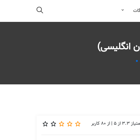
گات
ن انگلیسی)
متیاز
3.3
از
5
| از
80
کاربر