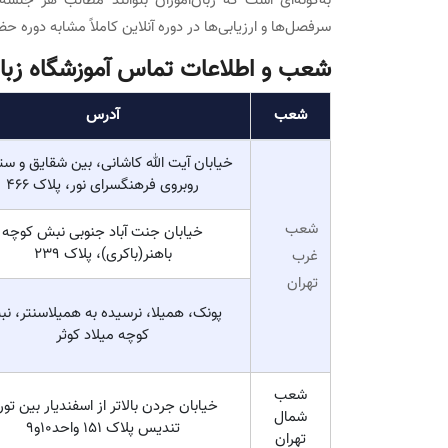
به‌گونه‌ای است که زبان‌آموزان بتوانند مطالب هر جلس
سرفصل‌ها و ارزیابی‌ها در دوره آنلاین کاملاً مشابه دوره 
شعب و اطلاعات تماس آموزشگاه زبا
شعب
آدرس
خیابان آیت الله کاشانی، بین شقایق و ست
روبروی فرهنگسرای نور، پلاک 466
شعب
خیابان جنت آباد جنوبی نبش کوچه
باهنر(باکری)، پلاک 239
غرب
تهران
پونک، همیلا، نرسیده به همیلاسنتر، ن
کوچه میلاد کوثر
شعب
خیابان جردن بالاتر از اسفندیار بین تور
شمال
تندیس پلاک 151 واحد10و9
تهران