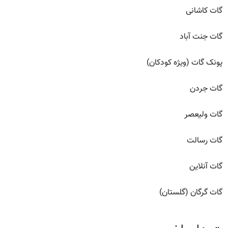
گات کاشانی
گات جنت آباد
پونک گات (ویژه کودکان)
گات جردن
گات ولیعصر
گات رسالت
گات آنلاین
گات گرگان (گلستان)