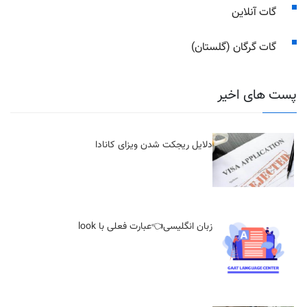
گات آنلاین
گات گرگان (گلستان)
پست های اخیر
دلایل ریجکت شدن ویزای کانادا
زبان انگلیسی👈عبارت فعلی با look