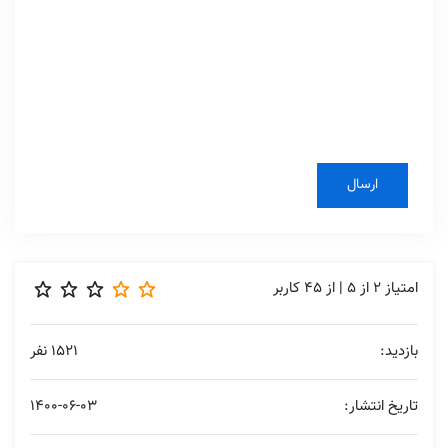
امتیاز
2
از
5
| از
45
کاربر
بازدید:
1521 نفر
تاریخ انتشار:
1400-06-03