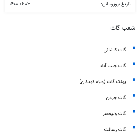
تاریخ بروزرسانی:
1400-06-03
شعب گات
گات کاشانی
گات جنت آباد
پونک گات (ویژه کودکان)
گات جردن
گات ولیعصر
گات رسالت