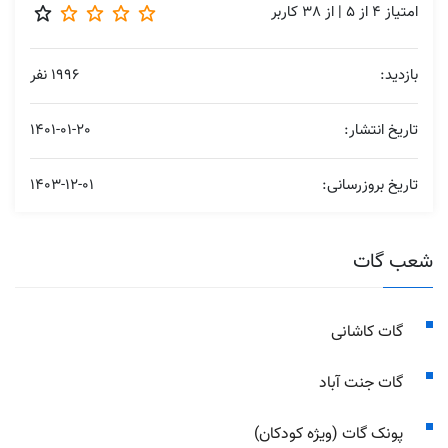
امتیاز
4
از
5
| از
38
کاربر
بازدید:
1996 نفر
تاریخ انتشار:
1401-01-20
تاریخ بروزرسانی:
1403-12-01
شعب گات
گات کاشانی
گات جنت آباد
پونک گات (ویژه کودکان)