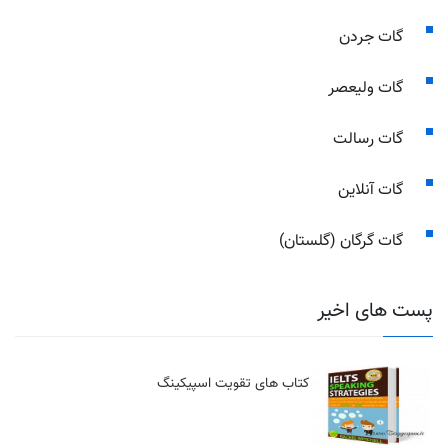
گات جردن
گات ولیعصر
گات رسالت
گات آنلاین
گات گرگان (گلستان)
پست های اخیر
کتاب های تقویت اسپیکینگ