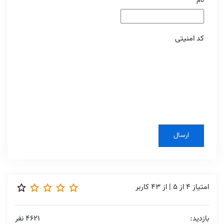
نام
*
کد امنیتی
امتیاز
4
از
5
| از
43
کاربر
بازدید:
4621 نفر