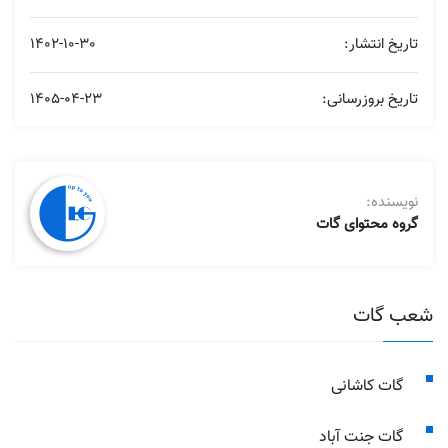
تاریخ انتشار:
1402-10-30
تاریخ بروزرسانی:
1405-04-23
نویسنده:
گروه محتوای گات
شعب گات
گات کاشانی
گات جنت آباد