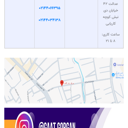
عدالت 42
02144066395
خیابان دی
نبش کوچه
02144034138
کاریابی
ساعت کاری:
8 تا 21