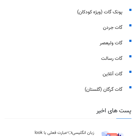
پونک گات (ویژه کودکان)
گات جردن
گات ولیعصر
گات رسالت
گات آنلاین
گات گرگان (گلستان)
پست های اخیر
زبان انگلیسی👈عبارت فعلی با look