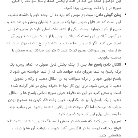
این موضوع کمک می کند در هنگام پخش صدا، پاسخ سوالات را خیلی
سریع تر و با دقت بیشتری پیدا کنید.
زمان گوش دادن
: موضوع مهمی که باید به آن توجه لازم را داشته باشید،
این است که هر فایل صوتی تنها یک بار برای داوطلبان پخش خواهد شد و
خبری از تکرار دوباره نیست. یکی از اشتباهات اصلی افراد در مدیریت زمان
در آزمون آیلتس این است که وقتی سوالی را از دست می دهند روی آن
تمرکز می کنند. اگر از سوالی جا ماندید یا اشتباه پاسخ دادید، بهتر است که
بلافاصله روی سوالات بعدی تمرکز کنید تا بتوانید حداکثر نمره ممکن را
بدست بیاورید.
انتقال دادن پاسخ ها
: پس از اینکه پخش فایل صوتی به اتمام برس، یک
برگه پاسخ به شما عزیزان داده خواهد شد که از شما خواسته می شود تا
پاسخ نهایی خود را از برگه سوالات به آن انتقال دهید و برگه را تحویل
دهید تا بررسی شود. برای این کار تنها 10 دقیقه زمان در نظر گرفته شده
است و سعی کنید در این ده دقیقه خیلی سریع تمامی پاسخ ها را انتقال
دهید و یک پاسخ را نیز جا نگذارید. خیلی وقت فکر کردن به صحیح بودن
جواب ها نیست، اما اگر سرعت عمل بالایی داشته باشید، می توانید چند
دقیقه زمان برای این کار خود ذخیره کنید.
تمرین:
سعی کنید که همیشه در بخش لیسنینگ تمرین داشته باشید تا با
انواع مختلف لهجه ها در انگلیسی آشنا شوید و بتوانید آن ها را درک و
شناسایی کنید.