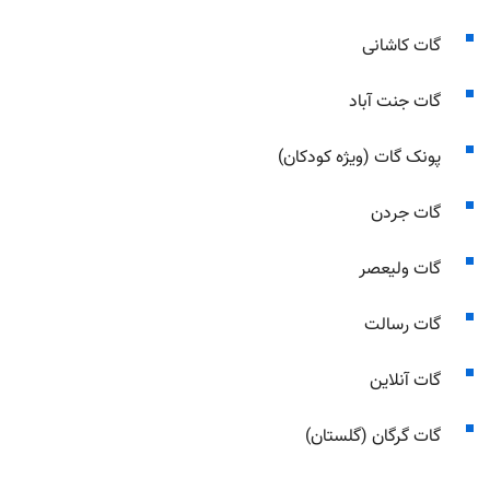
گات کاشانی
گات جنت آباد
پونک گات (ویژه کودکان)
گات جردن
گات ولیعصر
گات رسالت
گات آنلاین
گات گرگان (گلستان)