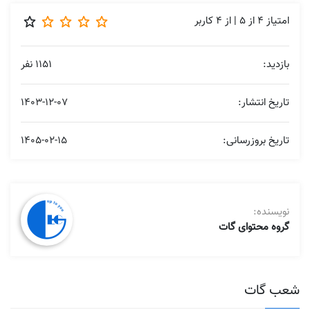
امتیاز
4
از
5
| از
4
کاربر
بازدید:
1151 نفر
تاریخ انتشار:
1403-12-07
تاریخ بروزرسانی:
1405-02-15
نویسنده:
گروه محتوای گات
شعب گات