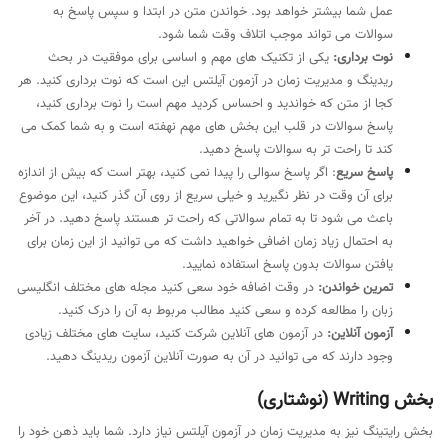
عمل شما بیشتر خواهد بود. خواندن متن در ابتدا و سپس پاسخ به
سوالات می تواند موجب اتلاف وقت شما شود.
نوت برداری:
یکی از تکنیک های مهم و اساسی برای موفقیت در بحث
ریدینگ و مدیریت زمان در آزمون آیلتس این است که نوت برداری کنید. هر
کجا از متن که خواندید و احساس کردید مهم است را نوت برداری کنید،
پاسخ سوالات در قلب این بخش های مهم نهفته است و به شما کمک می
کند تا راحت تر به سوالات پاسخ دهید.
پاسخ سریع
: اگر پاسخ سوالی را پیدا نمی کنید، بهتر است که بیش از اندازه
برای آن وقت در نظر نگیرید و خیلی سریع از روی آن گذر کنید، این موضوع
باعث می شود تا به تمام سوالاتی که راحت تر هستند پاسخ دهید. در آخر
به احتمال زیاد زمان اضافی خواهید داشت که می توانید از این زمان برای
یافتن سوالات بدون پاسخ استفاده نمایید.
تمرین خواندن:
در وقت اضافه خود سعی کنید مجله های مختلف انگلیسی
زبان را مطالعه کرده و سعی کنید مطالب مربوط به آن را درک کنید.
آزمون آنلاین:
در آزمون های آنلاین شرکت کنید، سایت های مختلف زیادی
وجود دارند که می توانید در آن به صورت آنلاین آزمون ریدینگ دهید.
بخش Writing (نوشتاری)
بخش رایتینگ نیز به مدیریت زمان در آزمون آیلتس نیاز دارد. شما باید ذهن خود را