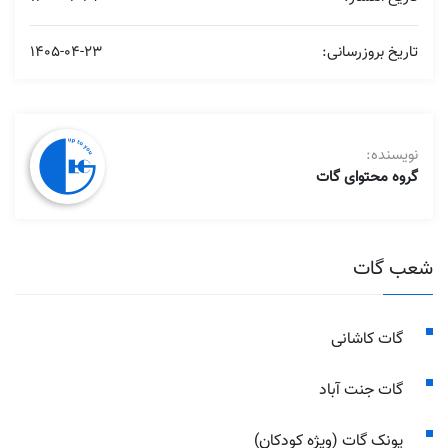
تاریخ بروزرسانی:
1405-04-23
نویسنده:
گروه محتوای گات
شعب گات
گات کاشانی
گات جنت آباد
پونک گات (ویژه کودکان)