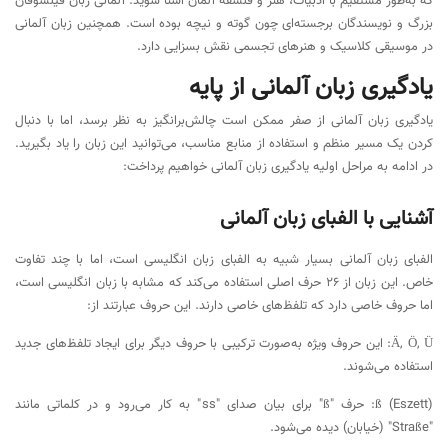
که به‌طور مستقیم با ادبیات، هنر و فلسفه آلمان آشنا شوید. آلمانی زبان فیلسوفان
بزرگ و نویسندگان برجسته‌ای چون گوته و نیچه بوده است. همچنین زبان آلمانی
در موسیقی کلاسیک و هنرهای تجسمی نقش بسزایی دارد.
یادگیری زبان آلمانی از پایه
یادگیری زبان آلمانی از صفر ممکن است چالش‌برانگیز به نظر برسد، اما با دنبال
کردن یک مسیر منظم و استفاده از منابع مناسب، می‌توانید این زبان را یاد بگیرید.
در ادامه به مراحل اولیه یادگیری زبان آلمانی خواهیم پرداخت:
آشنایی با الفبای زبان آلمانی
الفبای زبان آلمانی بسیار شبیه به الفبای زبان انگلیسی است، اما با چند تفاوت
خاص. این زبان از ۲۶ حرف اصلی استفاده می‌کند که مشابه با زبان انگلیسی است،
اما حروف خاصی دارد که تلفظ‌های خاصی دارند. این حروف عبارتند از:
Ä, Ö, Ü: این حروف ویژه به‌صورت ترکیبی با حروف دیگر برای ایجاد تلفظ‌های جدید
استفاده می‌شوند.
ß (Eszett): حرف "ß" برای بیان صدای "ss" به کار می‌رود و در کلماتی مانند
"Straße" (خیابان) دیده می‌شود.