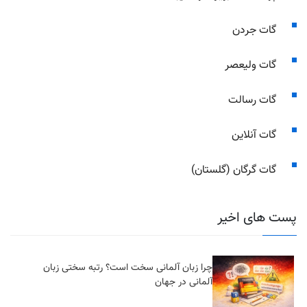
گات جردن
گات ولیعصر
گات رسالت
گات آنلاین
گات گرگان (گلستان)
پست های اخیر
چرا زبان آلمانی سخت است؟ رتبه سختی زبان
آلمانی در جهان