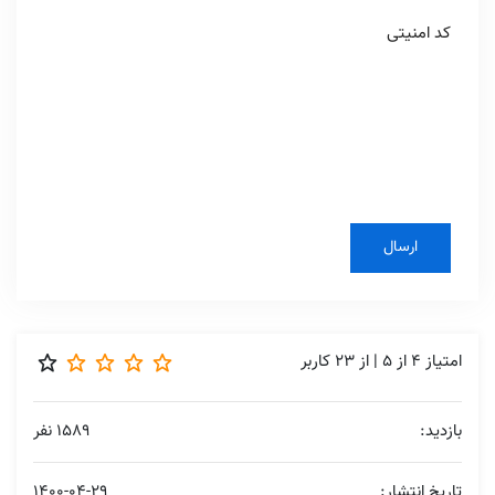
کد امنیتی
امتیاز
4
از
5
| از
23
کاربر
بازدید:
1589 نفر
تاریخ انتشار:
1400-04-29