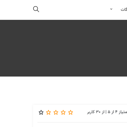
گات
متیاز
4
از
5
| از
30
کاربر