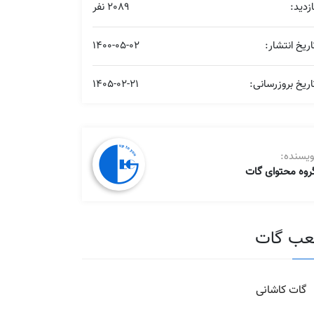
ازدید:
2089 نفر
اریخ انتشار:
1400-05-02
اریخ بروزرسانی:
1405-02-21
ویسنده:
روه محتوای گات
ب گات
گات کاشانی