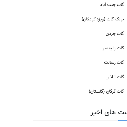
گات جنت آباد
پونک گات (ویژه کودکان)
گات جردن
گات ولیعصر
گات رسالت
گات آنلاین
گات گرگان (گلستان)
ت های اخیر