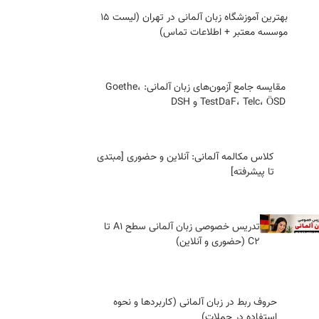
بهترین آموزشگاه زبان آلمانی در تهران (لیست ۱۵
موسسه معتبر + اطلاعات تماس)
مقایسه جامع آزمون‌های زبان آلمانی: Goethe،
TestDaF، Telc، ÖSD و DSH
کلاس مکالمه آلمانی: آنلاین و حضوری [مبتدی
تا پیشرفته]
تدریس خصوصی زبان آلمانی سطح A1 تا
C2 (حضوری و آنلاین)
حروف ربط در زبان آلمانی (کاربردها و نحوه
استفاده در جملات)