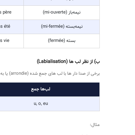
بیشتر بخوانید:
آموزش زبان فرانسه آنلاین A1 تا C2 (ترمیک، فشرده و خصوصی)
انواع حروف صدا دار در زبان فرانسوی
الف) از نظر وضعیت دهان (Ouverture)
حروف صدا دار بر اساس باز بودن دهان دسته بندی می شون
باشد که ممکن است کار را کمی برای شما عزیزان پیچیده تر
نوع
مث
باز (ouverte)
s chat
نیمه‌باز (mi-ouverte)
s père
نیمه‌بسته (mi-fermée)
s été