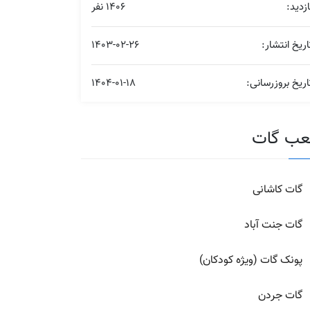
ازدید:
1406 نفر
اریخ انتشار:
1403-02-26
اریخ بروزرسانی:
1404-01-18
ب گات
گات کاشانی
گات جنت آباد
پونک گات (ویژه کودکان)
گات جردن