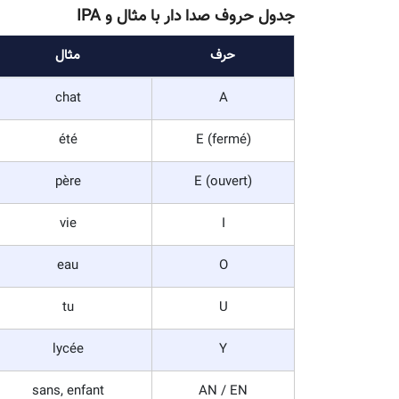
شما از بینی خود نیز برای صداسازی حروف استفاده خواهید 
صدای بینی‌شده
[ɑ̃]
[ɛ̃]
[ɔ̃]
[œ̃]
جدول حروف صدا دار با مثال و IPA
حرف
مثال