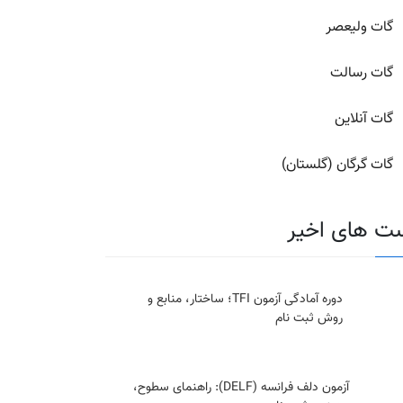
گات ولیعصر
گات رسالت
گات آنلاین
گات گرگان (گلستان)
ت های اخیر
دوره آمادگی آزمون TFI؛ ساختار، منابع و
روش ثبت نام
آزمون دلف فرانسه (DELF): راهنمای سطوح،