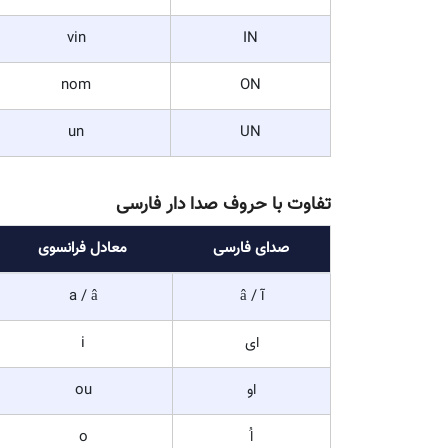
chat
A
été
E (fermé)
père
E (ouvert)
vie
I
eau
O
tu
U
lycée
Y
sans, enfant
AN / EN
vin
IN
nom
ON