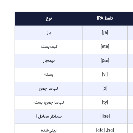
فرانسوی یکی از معدود زبان هایی است که حروف صدا دار بینی‌شده (nasales) دارد. در این حالت، صدا از بینی خارج می شود و
کرد.
مثال
تلفظ IPA
[sɑ̃]
sans, en
[pɛ̃], [vɛ̃]
pain, vin
[nɔ̃], [bɔ̃]
nom, bon
[œ̃], [paʁ.fœ̃]
un, parfum
تلفظ IPA
نوع