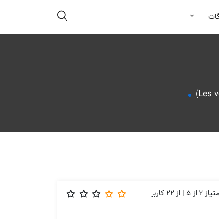
گات
متیاز
2
از
5
| از
22
کاربر