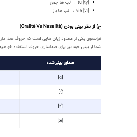
بسته (fermée)
s vie
ب) از نظر لب ها (Labialisation)
برخی از صدا دار ها با لب های جمع شده (arrondie) یا به اصطلاح غنچه شده و برخی بدون آن (non arrondie) ادا می شوند.
لب‌ها جمع
u, o, eu
مثال:
tu [ty] → لب ها جمع
vie [vi] → لب ها باز
ج) از نظر بینی بودن (Oralité Vs Nasalité)