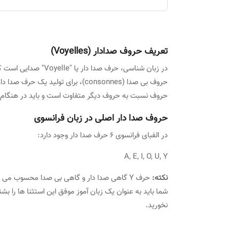
نکات کلیدی در تلفظ
اشتباهات رایج زبان آموزان
تعریف حروف صدادار (Voyelles)
تمرینات پیشنهادی برای تقویت
در زبان شناسی، حرف صد
نحوه یادگیری حروف صدا دار در زبان فرانسوی
حروف بی صدا (consonnes)، برای تولید
حروف نسبت به حروف دیگر متفاوت است و باید در هنگام ت
اهمیت الفبای آوا نگار یا IPA
حروف صدا دار اصلی در زبان فرانسوی
اهمیت مصوت های بی صدا
در الفبای فرانسوی ۶ حرف صدا دار وجود دارد:
یادگیری صدا های تو دماغی را فراموش نکنید
A, E, I, O, U, Y
ابتدا حروف صدادار زبان فرانسوی را یاد بگیرید
نکته:
شما باید به عنوان یک زبان آموز موفق این استثنا ها را ب
ضبط صدا برای تقویت لهجه
نخورید.