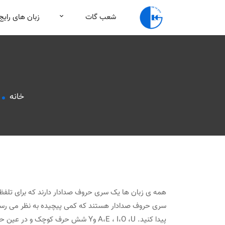
شعب گات
زبان های رایج
خانه
همه ی زبان ها یک سری حروف صدادار دارند که برای تلفظ 
سری حروف صدادار هستند که کمی پیچیده به نظر می رسند 
پیدا کنید. A،E ، I،O ،U وY شش حرف ک