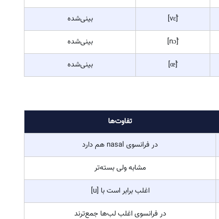
[ʃa]
باز
[ete]
نیمه‌بسته
[pɛʁ]
نیمه‌باز
[vi]
بسته
[o]
لب‌ها جمع
[ty]
لب‌ها جمع، بسته
[lise]
صدادار معادل I
[sɑ̃], [ɑ̃fɑ̃]
بینی‌شده
[vɛ̃]
بینی‌شده
[nɔ̃]
بینی‌شده