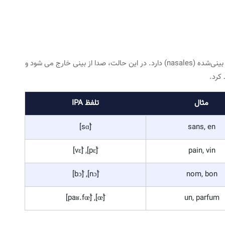
i dan
[i]
دهان تقریباً بسته
لب‌ها باز
a, e, i