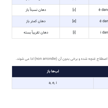
د و شیوه و فرم دهان شما می تواند تعیین کننده نوع حروف صدا دار
 کند:
ال
تلفظ IPA
توضیح
a dan
[a]
دهان کاملاً باز
è dan
[ɛ]
دهان نسبتاً باز
é dan
[e]
دهان کمتر باز