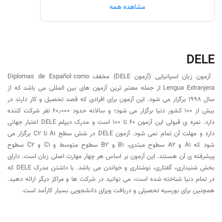
ECL
مشاهده همه
جدول مقایسه مدارک بین المللی زبان اسپانیایی
چطور بفهمم کدام آزمون مناسب‌تر است؟
DELE
آزمون زبان اسپانیایی (آزمون DELE) مخفف Diplomas de Español como
Lengua Extranjera از جمله معتبر ترین آزمون های بین المللی می باشد که از
سال ۱۹۹۸ برگزار می شود. این آزمون برای افرادی که قصد تحصیل و کار دارند در
بیش از ۱۰۰ کشور دنیا برگزار می شود؛ و سالانه حدود ۶۰٫۰۰۰ نفر شرکت کننده
دارد. نمره ی قبولی این آزمون ۶۰ تا ۱۰۰ است و مدرک دیپلم DELE اعتبار جهانی
دارد و مهلت آن تمام نمی شود. آزمون DELE در شش سطح A1 تا C2 برگزار می
شود که A1 و A2 سطوح مبتدی، B1 و B2 سطوح متوسط و C1 و ‌C2 سطوح
پیشرفته ی آن هستند. این آزمون بر اساس هر چهار مهارت اصلی زبان است. دارای
بخش شنیداری، گفتاری، نوشتاری و خواندن می باشد. با داشتن مدرک DELE که
در تمام دنیا شناخته شده است، می توانید در شرکت ها و مراکز دیگر ارائه دهید.
همچنین برای بورسیه تحصیلی و دریافت ویزای دانشجویی بسیار کارآمد است.