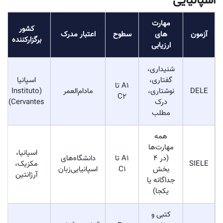
اسپانیایی
مهارت
کشور
آزمون
های
سطوح
اعتبار مدرک
برگزارکننده
ارزیابی
شنیداری،
گفتاری،
اسپانیا
A1 تا
DELE
نوشتاری،
مادام‌العمر
(Instituto
C2
درک
Cervantes)
مطلب
همه
مهارت‌ها
اسپانیا،
(در ۴
A1 تا
دانشگاه‌های
SIELE
مکزیک،
بخش
C1
اسپانیایی‌زبان
آرژانتین
جداگانه یا
یکجا)
کتبی و