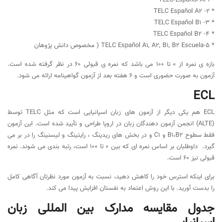
* 1-TELC Español A1
* 2- TELC Español A2
* 3- TELC Español B1
* 4- TELC Español B2
* 5-TELC Español A1, A2, B1, B2 Escuela ( مخصوص دانش پژوهان
بازه ی نمره از ۰ تا ۱۰۰ می باشد که نمره ی قبولی ۶۰ در نظر گرفته شده است.
آزمون به صورت حضوری است و ۶ هفته بعد از آزمون گواهینامه ارائه می شود.
ECL
‏ECL هم یکی دیگر از آزمون های زبان اسپانیایی است که مثل TELC توسط
(ALTE) انجمن آزمون دهندگان زبان در اروپا طراحی و تأیید شده است. این آزمون
فقط سطوح B1،B2 و C1 و در بخش های ریدینگ ، رایتینگ و لیسنینگ را در بر می
گیرد. داوطلبان بر اساس نمره ای که بین 0 تا 100 است، رتبه بندی می شوند. نمره
قبولی نیز 60 است.
برای اینکه استرس خود را کاهش دهید، نسبت به آزمون مورد نظرتان آگاهی کامل
را بدست آورید. با این روش اعتماد به نفستان افزایش پیدا می کند.
جدول مقایسه مدارک بین المللی زبان