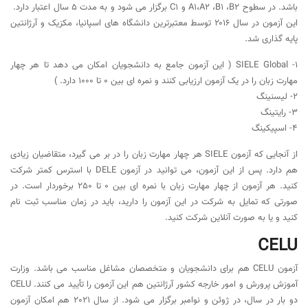
باشد. در سطوح A1،A2 ،B1 ،B2 و C1 برگزار می شود و به مدت ۵ سال اعتبار دارد.
این آزمون در سال ۲۰۱۶ توسط معتبرترین دانشگاه های اسپانیا، مکزیک و آرژانتین
پایه گذاری شد.
‏1- SIELE Global ( این آزمون جامع به دانشجویان امکان می دهد تا هر چهار
مهارت زبان را در یک آزمون ارزیابی کنند و نمره ای بین 0 تا 1000 دارد. )
2- لیسنینگ
3- رایتینگ
4- اسپیکینگ
از آنجایی که آزمون SIELE هر چهار مهارت زبان را در بر می گیرد، متقاضیان زیادی
هم دارد. پس از این آزمون، می توانید در آزمون DELE با استرس کمتر شرکت
کنید. هر آزمون از چهار مهارت زبان با نمره ای بین 0 تا 250 برخوردار است. در
صورتی که تمایل به شرکت در این آزمون را دارید، باید در زمان مناسب ثبت نام
کنید و یا به صورت آنلاین شرکت کنید.
CELU
آزمون CELU هم برای دانشجویان و متخصصان مشاغل مناسب می باشد. وزارت
آموزش پرورش و امور خارجه کشور آرژانتین هم این آزمون را تأیید می کنند. CELU
دو بار در سال، در ژوئن و نوامبر برگزار می شود. از سال 2021 هم امکان آزمون