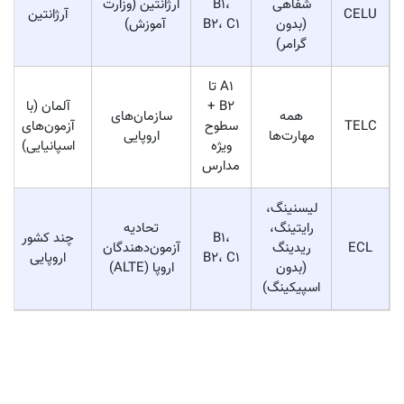
شفاهی
B1،
آرژانتین (وزارت
CELU
آرژانتین
(بدون
B2، C1
آموزش)
گرامر)
A1 تا
B2 +
آلمان (با
همه
سازمان‌های
TELC
سطوح
آزمون‌های
مهارت‌ها
اروپایی
ویژه
اسپانیایی)
مدارس
لیسنینگ،
رایتینگ،
تحادیه
B1،
چند کشور
ECL
ریدینگ
آزمون‌دهندگان
B2، C1
اروپایی
(بدون
اروپا (ALTE)
اسپیکینگ)