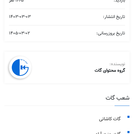
بازدید:
1665 نفر
تاریخ انتشار:
1403-03-03
تاریخ بروزرسانی:
1405-03-02
نویسنده:
گروه محتوای گات
شعب گات
گات کاشانی