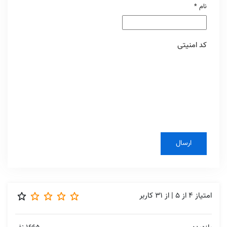
نام
*
کد امنیتی
امتیاز
4
از
5
| از
31
کاربر