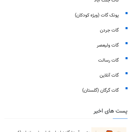
گات جنت آباد
پونک گات (ویژه کودکان)
گات جردن
گات ولیعصر
گات رسالت
گات آنلاین
گات گرگان (گلستان)
پست های اخیر