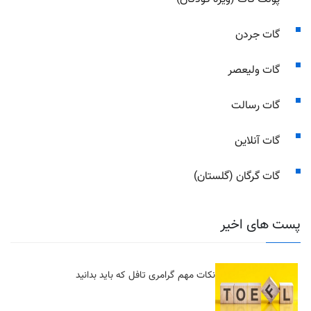
گات جردن
گات ولیعصر
گات رسالت
گات آنلاین
گات گرگان (گلستان)
پست های اخیر
نکات مهم گرامری تافل که باید بدانید