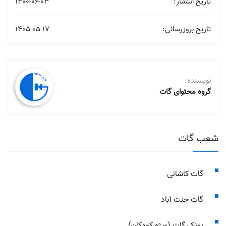
تاریخ انتشار:
1400-06-03
تاریخ بروزرسانی:
1405-05-17
نویسنده:
گروه محتوای گات
شعب گات
گات کاشانی
گات جنت آباد
پونک گات (ویژه کودکان)