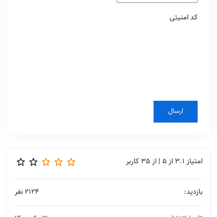
کد امنیتی
امتیاز
3.1
از
5
| از
35
کاربر
بازدید:
2124 نفر