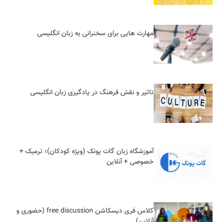
مهارت هایی برای سخنرانی به زبان انگلیسی
تاثیر و نقش فرهنگ در یادگیری زبان انگلیسی
آموزشگاه زبان گات پونک (ویژه کودکان)؛ ترمیک +
خصوصی + آنلاین
کلاس فری دیسکاشن free discussion (حضوری و
آنلاین)