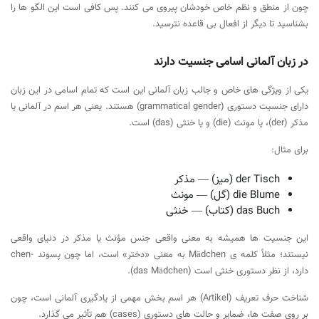
چون از منطق و نظم خاص خودشان پیروی می کنند. پس کافی است این الگو ها را
بشناسید تا دیگر از افعال بی قاعده نترسید.
در زبان آلمانی اسامی جنسیت دارند
یکی از ویژگی های خاص و جالب زبان آلمانی این است که تمام اسامی در این زبان
دارای جنسیت دستوری (grammatical gender) هستند. یعنی هر اسم در آلمانی یا
مذکر (der)، یا مونث (die) و یا خنثی (das) است.
برای مثال:
der Tisch (میز) — مذکر
die Blume (گل) — مونث
das Buch (کتاب) — خنثی
این جنسیت ها همیشه به معنی واقعی جنس مؤنث یا مذکر در دنیای واقعی
نیستند؛ مثلاً کلمه ی Mädchen به معنی «دختر» است، اما چون پسوند -chen
دارد، از نظر دستوری خنثی است (das Mädchen).
شناخت حرف تعریف (Artikel) هر اسم بخش مهمی از یادگیری آلمانی است، چون
بر روی صفت ها، ضمایر و حالت های دستوری (cases) هم تأثیر می گذارد.