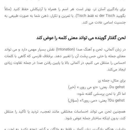
برای یادگیری آسان تر، بهتر است هر اسم را همراه با آرتیکلش حفظ کنید (مثلاً
بگویید der Tisch نه فقط Tisch). با تمرین و تکرار، ذهن شما به صورت طبیعی به
جنسیت اسامی عادت می کند.
لحن گفتار گوینده می تواند معنی کلمه را عوض کند
در زبان آلمانی، لحن و آهنگ صدا (Intonation) نقش بسیار مهمی دارد و می تواند
معنای جمله یا حتی حس پشت آن را تغییر دهد. برخلاف فارسی که گاهی با کلمات
احساس را منتقل می کنیم، در آلمانی بالا یا پایین رفتن صدا در جمله تفاوت زیادی
ایجاد می‌کند.
برای مثال، جمله ی
Du gehst. یعنی: «تو می روی.» (خبر)
اما اگر با لحن پرسشی گفته شود:
Du gehst? یعنی: «می روی؟» (سؤال)
همچنین لحن می تواند احساسات مختلفی مانند تعجب، تردید یا تأکید را منتقل
کند، بدون اینکه ساختار جمله عوض شود.
بنابراین هنگام یادگیری زبان آلمانی، فقط به واژگان و گرامر توجه نکنید به لحن و