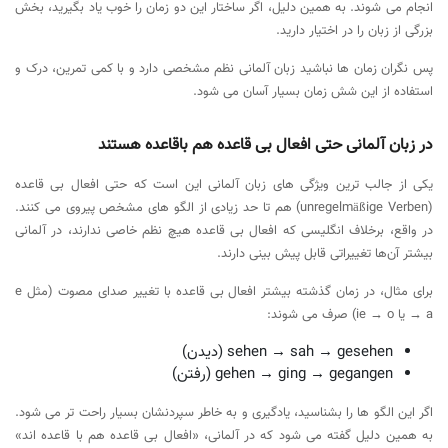
انجام می شوند. به همین دلیل، اگر ساختار این دو زمان را خوب یاد بگیرید، بخش
بزرگی از زبان را در اختیار دارید.
پس نگران زمان ها نباشید زبان آلمانی نظم مشخصی دارد و با کمی تمرین، درک و
استفاده از این شش زمان بسیار آسان می شود.
در زبان آلمانی حتی افعال بی قاعده هم باقاعده هستند
یکی از جالب ترین ویژگی های زبان آلمانی این است که حتی افعال بی قاعده
(unregelmäßige Verben) هم تا حد زیادی از الگو های مشخص پیروی می کنند.
در واقع، برخلاف انگلیسی که افعال بی قاعده هیچ نظم خاصی ندارند، در آلمانی
بیشتر آن‌ها تغییراتی قابل پیش بینی دارند.
برای مثال، در زمان گذشته بیشتر افعال بی قاعده با تغییر صدای مصوت (مثل e
→ a یا ie → o) صرف می شوند:
sehen → sah → gesehen (دیدن)
gehen → ging → gegangen (رفتن)
اگر این الگو ها را بشناسید، یادگیری و به خاطر سپردنشان بسیار راحت تر می شود.
به همین دلیل گفته می شود که در آلمانی، «افعال بی قاعده هم با قاعده اند»