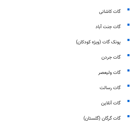
گات کاشانی
گات جنت آباد
پونک گات (ویژه کودکان)
گات جردن
گات ولیعصر
گات رسالت
گات آنلاین
گات گرگان (گلستان)