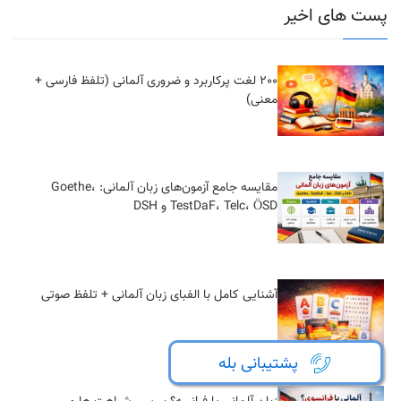
پست های اخیر
200 لغت پرکاربرد و ضروری آلمانی (تلفظ فارسی +
معنی)
مقایسه جامع آزمون‌های زبان آلمانی: Goethe،
TestDaF، Telc، ÖSD و DSH
آشنایی کامل با الفبای زبان آلمانی + تلفظ صوتی
پشتیبانی بله