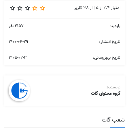
امتیاز
2.4
از
5
| از
38
کاربر
بازدید:
2157 نفر
تاریخ انتشار:
1400-04-29
تاریخ بروزرسانی:
1405-02-21
نویسنده:
گروه محتوای گات
شعب گات