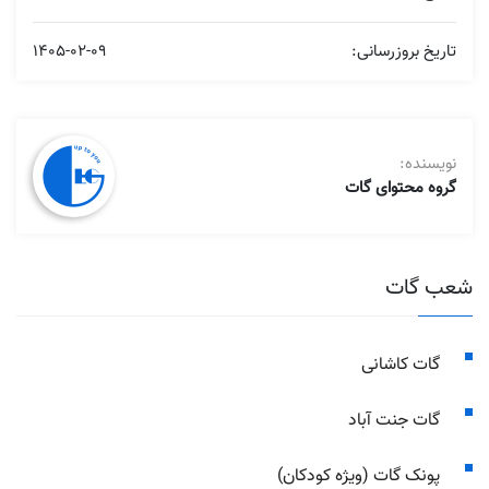
تاریخ بروزرسانی:
1405-02-09
نویسنده:
گروه محتوای گات
شعب گات
گات کاشانی
گات جنت آباد
پونک گات (ویژه کودکان)