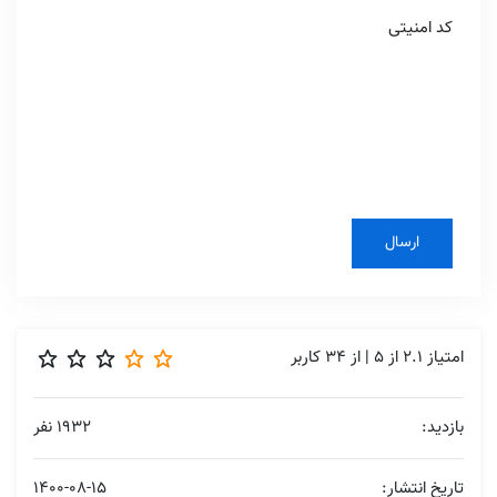
کد امنیتی
امتیاز
2.1
از
5
| از
34
کاربر
بازدید:
1932 نفر
تاریخ انتشار:
1400-08-15