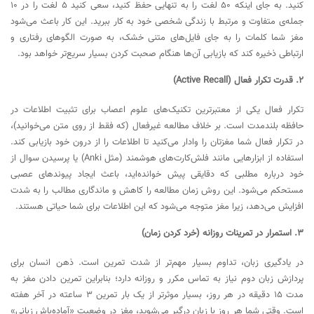
کنید. به جای اینکه ۵۰ لغت را به تنهایی حفظ کنید، سعی کنید ۵ لغت را در ۱۰
جمله‌ی متفاوت و مرتبط با زندگی شخصی خود به کار ببرید. این کار باعث می‌شود
مغز شما کلمات را به جای فایل‌های متنی خشک، به صورت الگوهای رفتاری و
ارتباطی ذخیره کند که بازیابی آن‌ها هنگام صحبت کردن بسیار سریع‌تر خواهد بود.
۲. قدرت تکرار فعال (Active Recall)
تکرار فعال یکی از معتبرترین تکنیک‌های علوم اعصاب برای تثبیت اطلاعات در
حافظه بلندمدت است. بر خلاف مطالعه غیرفعال (که فقط از روی متن می‌خوانید)،
در تکرار فعال شما مغزتان را وادار می‌کنید تا اطلاعات را از درون خود بازیابی کند.
استفاده از ابزارهایی مانند فلش‌کارت‌های هوشمند (مثل Anki) یا پرسیدن سوال از
خود درباره مطلبی که دقایقی پیش خوانده‌اید، باعث ایجاد پیوندهای عصبی
مستحکم می‌شود. این روش زمان مطالعه را کاهش و ماندگاری مطالب را به شدت
افزایش می‌دهد، زیرا مغز متوجه می‌شود که این اطلاعات برای شما حیاتی هستند.
۳. استمرار در تمرینات روزانه (خرد کردن زمان)
در یادگیری زبان، تداوم بسیار مهم‌تر از شدت تمرین است. ذهن انسان برای
پردازش زبان دوم نیاز به تماس مکرر و روزانه دارد؛ بنابراین تمرین دادن مغز به
مدت ۱۵ دقیقه در هر روز، بسیار موثرتر از یک بار تمرین ۳ ساعته در آخر هفته
است. وقتی شما هر روز با زبان درگیر می‌شوید، مغز در وضعیت «آماده‌باش زبانی»