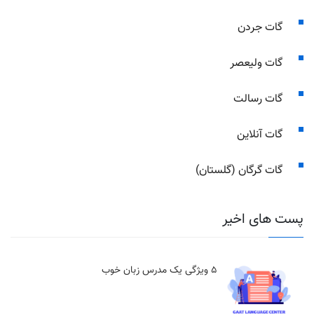
گات جردن
گات ولیعصر
گات رسالت
گات آنلاین
گات گرگان (گلستان)
پست های اخیر
5 ویژگی یک مدرس زبان خوب