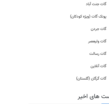
گات جنت آباد
پونک گات (ویژه کودکان)
گات جردن
گات ولیعصر
گات رسالت
گات آنلاین
گات گرگان (گلستان)
ت های اخیر