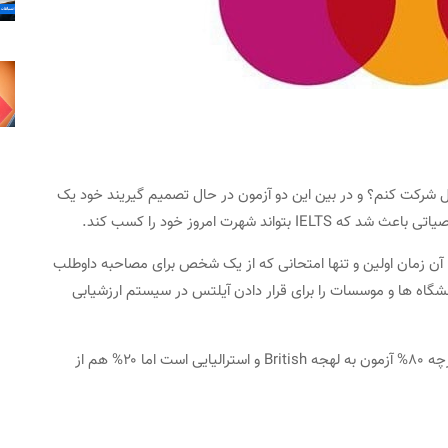
فل شرکت کنم؟ و در بین این دو آزمون در حال تصمیم گیریند خود یک
 شهرت امروز خود را کسب کند.
Speaki بوده است. شاید تا آن زمان اولین و تنها امتحانی که از یک شخص برای مصاحبه داوطلب
گاه ها و موسسات را برای قرار دادن آیلتس در سیستم ارزشیابی
همه لهجه های زبان انگلیسی مورد استفاده قرار گرفت. گرچه ۸۰% آزمون به لهجه British و استرالیایی است اما ۲۰% هم از