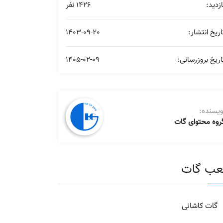
ازدید:
1426 نفر
اریخ انتشار:
1403-09-20
اریخ بروزرسانی:
1405-02-09
ویسنده:
روه محتوای گات
ب گات
گات کاشانی