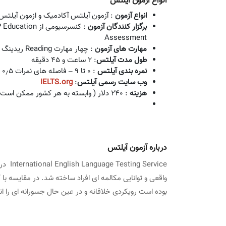
انواع آزمون آیلتس
انواع آزمون
: آزمون آیلتس آکادمیک و ازمون آیلتس جنرال 
برگزار کنندگان آزمون
Assessment
مهارت های آزمون
: چهار مهارت Reading ریدینگ ، Listening لیسنینگ ، Writing رایتینگ و Speaking اسپیکینگ
طول مدت آیلتس
: ۲ ساعت و ۴۵ دقیقه
نمره بندی آیلتس
: ۰ تا ۹ – فاصله های نمرات ۰٫۵ نمره می باشد.
وب سایت رسمی آیلتس
:
IELTS.org
هزینه
: ۲۴۰ دلار ( وابسته به هر کشور ممکن است تغییر یابد )
درباره آزمون آیلتس
ervice
بوده است رویکردی خلاقانه و در عین حال جسورانه ای را ان