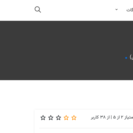
گات
متیاز
2
از
5
| از
38
کاربر