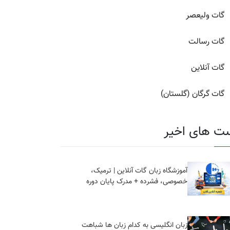
گات ولیعصر
گات رسالت
گات آنلاین
گات گرگان (گلستان)
ت های اخیر
آموزشگاه زبان گات آنلاین | ترمیک،
خصوصی، فشرده + مدرک پایان دوره
زبان انگلیسی به کدام زبان ها شباهت