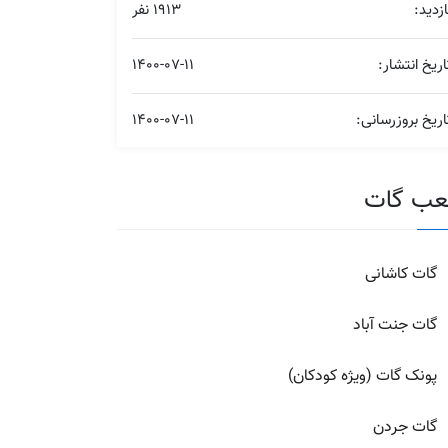
ازدید:
1913 نفر
اریخ انتشار:
1400-07-11
اریخ بروزرسانی:
1400-07-11
ب گات
گات کاشانی
گات جنت آباد
پونک گات (ویژه کودکان)
گات جردن