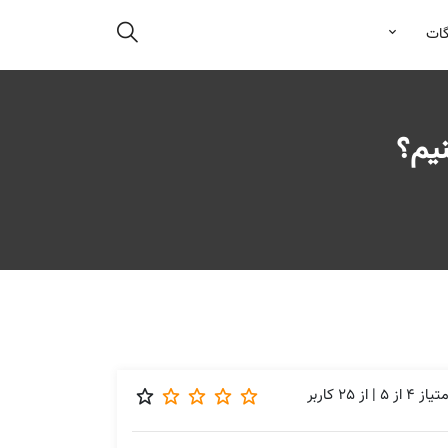
گات
یم؟
متیاز
4
از
5
| از
25
کاربر