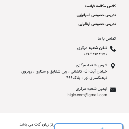
کلاس مکالمه فرانسه
تدریس خصوصی اسپانیایی
تدریس خصوصی ایتالیایی
تماس با ما
تلفن شعبه مرکزی
021-44154950
آدرس شعبه مرکزی
خیابان آیت الله کاشانی ، بین شقایق و ستاری ، روبروی
فرهنگسرای نور ، پلاک466
ایمیل شعبه مرکزی
higlc.com@gmail.com
کلیه حقوق این وب سایت متعلق به مرکز زبان گات می باشد.