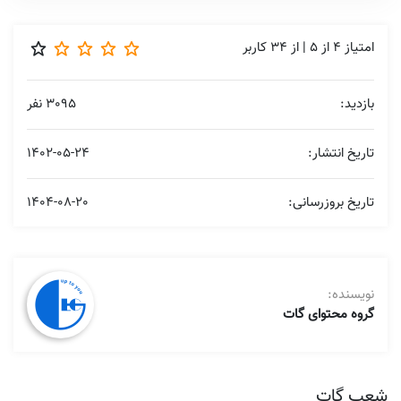
امتیاز
4
از
5
| از
34
کاربر
بازدید:
3095 نفر
تاریخ انتشار:
1402-05-24
تاریخ بروزرسانی:
1404-08-20
نویسنده:
گروه محتوای گات
شعب گات