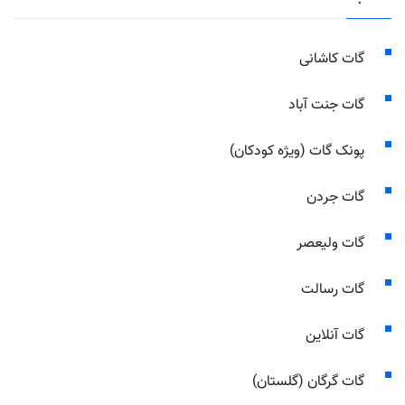
گات کاشانی
گات جنت آباد
پونک گات (ویژه کودکان)
گات جردن
گات ولیعصر
گات رسالت
گات آنلاین
گات گرگان (گلستان)