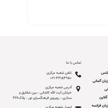
تماس با ما
لتس
تلفن شعبه مرکزی
021-44154950
ن آلمانی
آدرس شعبه مرکزی
نی
خیابان آیت الله کاشانی ، بین شقایق و
نلاین
ستاری ، روبروی فرهنگسرای نور ، پلاک466
ان فرانسه
ایمیل شعبه مرکزی