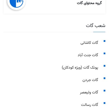
گروه محتوای گات
شعب گات
گات کاشانی
گات جنت آباد
پونک گات (ویژه کودکان)
گات جردن
گات ولیعصر
گات رسالت