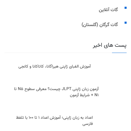
گات آنلاین
گات گرگان (گلستان)
پست های اخیر
آموزش الفبای ژاپنی هیراگانا، کاتاکانا و کانجی
آزمون زبان ژاپنی JLPT چیست؟ معرفی سطوح N5 تا
N1 + شرایط آزمون
اعداد به زبان ژاپنی؛ آموزش اعداد ۱ تا ۱۰۰ با تلفظ
فارسی