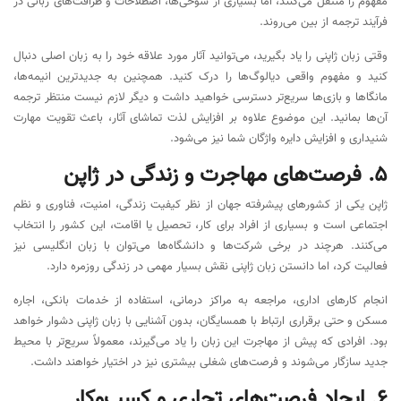
مفهوم را منتقل می‌کنند، اما بسیاری از شوخی‌ها، اصطلاحات و ظرافت‌های زبانی در
فرآیند ترجمه از بین می‌روند.
وقتی زبان ژاپنی را یاد بگیرید، می‌توانید آثار مورد علاقه خود را به زبان اصلی دنبال
کنید و مفهوم واقعی دیالوگ‌ها را درک کنید. همچنین به جدیدترین انیمه‌ها،
مانگاها و بازی‌ها سریع‌تر دسترسی خواهید داشت و دیگر لازم نیست منتظر ترجمه
آن‌ها بمانید. این موضوع علاوه بر افزایش لذت تماشای آثار، باعث تقویت مهارت
شنیداری و افزایش دایره واژگان شما نیز می‌شود.
5. فرصت‌های مهاجرت و زندگی در ژاپن
ژاپن یکی از کشورهای پیشرفته جهان از نظر کیفیت زندگی، امنیت، فناوری و نظم
اجتماعی است و بسیاری از افراد برای کار، تحصیل یا اقامت، این کشور را انتخاب
می‌کنند. هرچند در برخی شرکت‌ها و دانشگاه‌ها می‌توان با زبان انگلیسی نیز
فعالیت کرد، اما دانستن زبان ژاپنی نقش بسیار مهمی در زندگی روزمره دارد.
انجام کارهای اداری، مراجعه به مراکز درمانی، استفاده از خدمات بانکی، اجاره
مسکن و حتی برقراری ارتباط با همسایگان، بدون آشنایی با زبان ژاپنی دشوار خواهد
بود. افرادی که پیش از مهاجرت این زبان را یاد می‌گیرند، معمولاً سریع‌تر با محیط
جدید سازگار می‌شوند و فرصت‌های شغلی بیشتری نیز در اختیار خواهند داشت.
6. ایجاد فرصت‌های تجاری و کسب‌وکار