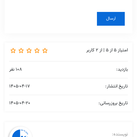
امتیاز
5
از
5
| از
2
کاربر
بازدید:
108 نفر
تاریخ انتشار:
1405-04-17
تاریخ بروزرسانی:
1405-04-20
نویسنده: