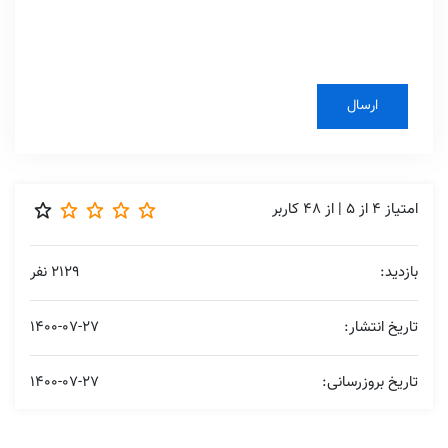
امتیاز
4
از
5
| از
48
کاربر
بازدید:
2129 نفر
تاریخ انتشار:
1400-07-27
تاریخ بروزرسانی:
1400-07-27