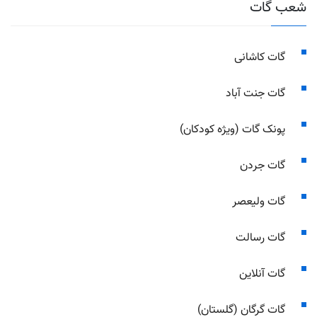
شعب گات
گات کاشانی
گات جنت آباد
پونک گات (ویژه کودکان)
گات جردن
گات ولیعصر
گات رسالت
گات آنلاین
گات گرگان (گلستان)